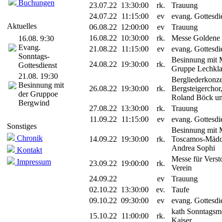
Buchungen
23.07.22
13:30:00
rk.
Trauung
24.07.22
11:15:00
ev
evang. Gottesdi
Aktuelles
06.08.22
12:00:00
ev
Trauung
16.08.22
10:30:00
rk.
Messe Goldene 
16.08. 9:30
Evang.
21.08.22
11:15:00
ev
evang. Gottesdi
Sonntags-
Besinnung mit 
24.08.22
19:30:00
rk.
Gottesdienst
Gruppe Lechkl
21.08. 19:30
Bergliederkonze
Besinnung mit
26.08.22
19:30:00
rk.
Bergsteigercho
der Gruppoe
Roland Böck un
Bergwind
27.08.22
13:30:00
rk.
Trauung
11.09.22
11:15:00
ev
evang. Gottesdi
Sonstiges
Besinnung mit 
Chronik
14.09.22
19:30:00
rk.
Toscamos-Mädc
Andrea Sophi
Kontakt
Messe für Vers
Impressum
23.09.22
19:00:00
rk.
Verein
24.09.22
ev
Trauung
02.10.22
13:30:00
ev.
Taufe
09.10.22
09:30:00
ev
evang. Gottesdi
kath Sonntagsme
15.10.22
11:00:00
rk.
Kaiser