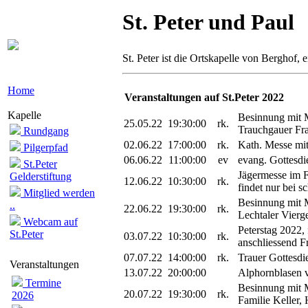
St. Peter und Paul
St. Peter ist die Ortskapelle von Berghof,
Home
Veranstaltungen auf St.Peter 2022
Kapelle
Besinnung mit 
25.05.22
19:30:00
rk.
Trauchgauer Fr
Rundgang
02.06.22
17:00:00
rk.
Kath. Messe mit
Pilgerpfad
06.06.22
11:00:00
ev
evang. Gottesdi
St.Peter
Jägermesse im F
Gelderstiftung
12.06.22
10:30:00
rk.
findet nur bei s
Mitglied werden
Besinnung mit 
..
22.06.22
19:30:00
rk.
Lechtaler Vierg
Webcam auf
Peterstag 2022, 
St.Peter
03.07.22
10:30:00
rk.
anschliessend 
07.07.22
14:00:00
rk.
Trauer Gottesdi
Veranstaltungen
13.07.22
20:00:00
Alphornblasen v
Termine
Besinnung mit 
20.07.22
19:30:00
rk.
2026
Familie Keller, 